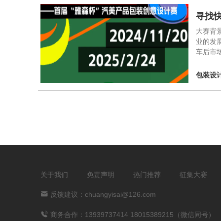
寻找
⼤赛背
业的发
⻋后市
包装设
关于我们
免责声明
热门推荐
征集大赛
反馈建议：chuangyisai@126.com
商务合作：13939737414 18015389215（微信同号）