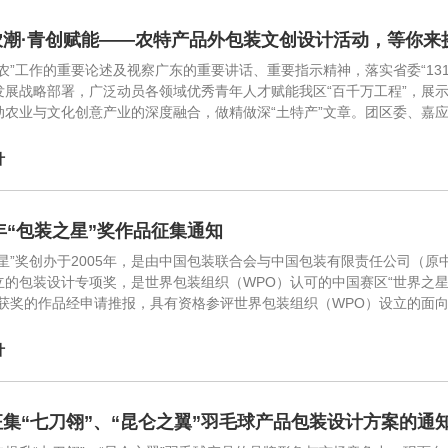
农潮·青创赋能——农特产品外包装文创设计活动，等你来
三农”工作的重要论述及视察广东的重要讲话、重要指示精神，落实省委“13
发展战略部署，广泛动员各领域优秀青年人才赋能我区“百千万工程”，展
动农业与文化创意产业的深度融合，做精做深“土特产”文章。团区委、嘉
计
5年“包装之星”奖作品征集通知
之星”奖创办于2005年，是由中国包装联合会与中国包装有限责任公司（原
立的包装设计专项奖，是世界包装组织（WPO）认可的中国赛区“世界之星
奖获奖的作品经申请推报，具有资格参评世界包装组织（WPO）设立的面
计
集“七刀翎”、“昆仑之翼”羽毛球产品包装设计方案的通