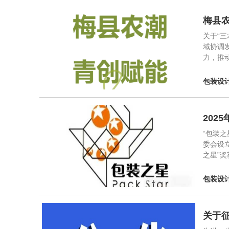
梅县
关于“
域协调
力，推
包装设
202
“包装
委会设
之星”
包装设
关于征