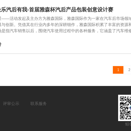
快乐汽后有我-首届雅森杯汽后产品包装创意设计赛
景——活动发起及主办⽅为雅森国际，雅森国际作为⼀家在汽⻋后市场领
展与创新。凭借其在⾏业内多年的深耕细作，雅森国际积累了丰富的资源
场是指汽⻋销售以后，围绕汽⻋使⽤过程中的各种服务，它涵盖了汽⻋维
计
1
2
评审公示
联系服务
鲸