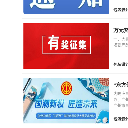
包装设
万元
一、大
增强产
包装设
“东方
为响应
办、广州
广州市
包装设