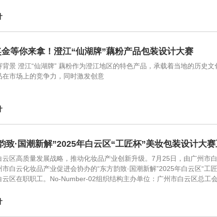
计
奖金等你来拿！澄江“仙湖牌”藕粉产品包装设计大赛
赛背景 澄江“仙湖牌” 藕粉作为澄江地区的特色产品，承载着当地的历史文
品在市场上的竞争力，同时激发创意
计
韵致·国潮新解”2025年白云区“工匠杯”美妆包装设计大
白云区高质量发展战略，推动化妆品产业创新升级。7月25日，由广州市
市白云化妆品产业促进会协办的“东方韵致·国潮新解”2025年白云区“工匠杯
白云区在职职工。No-Number-02组织结构主办单位：广州市白云区
计