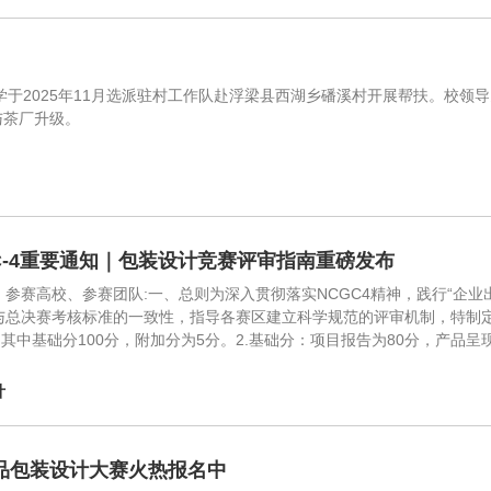
2025年11月选派驻村工作队赴浮梁县西湖乡磻溪村开展帮扶。校领
划与茶厂升级。
C-4重要通知｜包装设计竞赛评审指南重磅发布
、参赛高校、参赛团队:一、总则为深入贯彻落实NCGC4精神，践行“企
与总决赛考核标准的一致性，指导各赛区建立科学规范的评审机制，特制定
，其中基础分100分，附加分为5分。2.基础分：项目报告为80分，产品
计
品包装设计大赛火热报名中