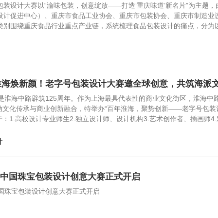
包装设计大赛以“渝味包装，创意绽放——打造‘重庆味道’新名片”为主题
设计促进中心）、重庆市食品工业协会、重庆市包装协会、重庆市制造业
类别围绕重庆食品行业重点产业链，系统梳理食品包装设计的痛点，分为
淮海焕新颜！老字号包装设计大赛邀全球创意，共筑海派
5年是淮海中路辟筑125周年。作为上海最具代表性的商业文化街区，淮海
动文化传承与商业创新融合，特举办“百年淮海，聚势创新——老字号包装
于：1.高校设计专业师生2.独立设计师、设计机构3.艺术创作者、插画师
计
| 中国珠宝包装设计创意大赛正式开启
中国珠宝包装设计创意大赛正式开启