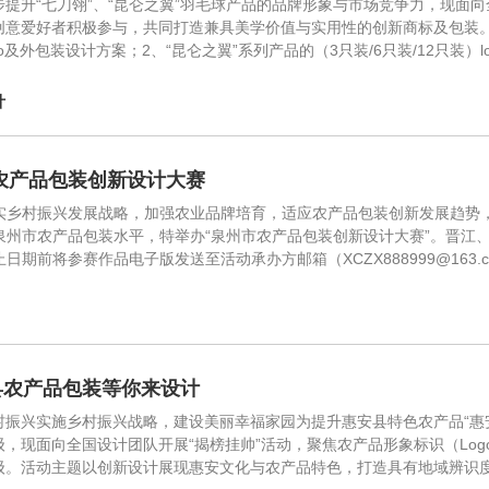
步提升“七刀翎”、“昆仑之翼”羽毛球产品的品牌形象与市场竞争力，现面
创意爱好者积极参与，共同打造兼具美学价值与实用性的创新商标及包装。一、
go及外包装设计方案；2、“昆仑之翼”系列产品的（3只装/6只装/12只装
计
农产品包装创新设计大赛
实乡村振兴发展战略，加强农业品牌培育，适应农产品包装创新发展趋势
泉州市农产品包装水平，特举办“泉州市农产品包装创新设计大赛”。晋江、
日期前将参赛作品电子版发送至活动承办方邮箱（XCZX888999@163.
县农产品包装等你来设计
村振兴实施乡村振兴战略，建设美丽幸福家园为提升惠安县特色农产品“惠安
级，现面向全国设计团队开展“揭榜挂帅”活动，聚焦农产品形象标识（Lo
级。活动主题以创新设计展现惠安文化与农产品特色，打造具有地域辨识度