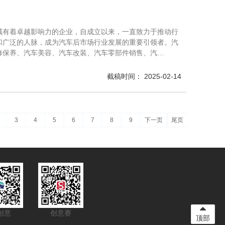
域有着卓越影响⼒的企业，⾃成⽴以来，⼀直致⼒于推动⾏
和⼴泛的⼈脉，成为汽⻋后市场⾏业发展的重要引领者。汽
修保养、汽⻋美容、汽⻋改装、汽⻋零部件销售、汽…
截稿时间： 2025-02-14
3
4
5
6
7
8
9
下一页
尾页
创意
创意赛
顶部