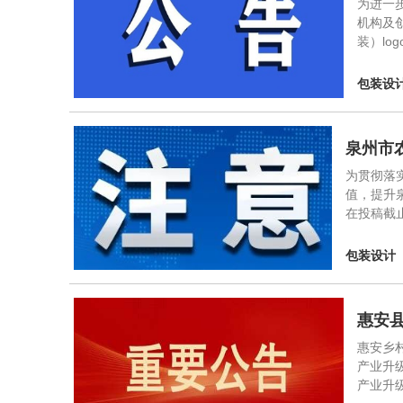
为进一
机构及
装）lo
包装设
泉州市
为贯彻落
值，提升
在投稿截止
包装设计
惠安
惠安乡
产业升
产业升