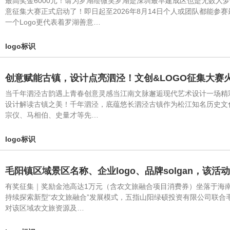
最高奖金6000元！请为罗湖绘微笑罗湖是深圳最早建成区也是无数人
意征集大赛正式启动了！即日起至2026年8月14日个人或团队都能参
一个Logo更代表着罗湖善意…
logo标识
创意赋能古镇，设计点亮泗泾！文创&LOGO征集大赛
当千年泗泾古韵遇上青春创意灵感当江南文脉邂逅现代艺术设计一场精彩
设计解读古镇之美！千年泗泾，底蕴悠长泗泾古镇作为松江知名历史文
宗仪、马相伯、史量才等先…
logo标识
毛阳镇区域景区名称、企业logo、品牌solgan，该活
有奖征集｜奖励金池高达1万元（含农文旅融合项目消费券）坐落于海
持续探索新型“农文旅融合”发展模式，五指山阳绿硕投资有限公司联合
对该区域农文旅资源及…