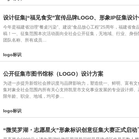
设计征集|“福见食安”宣传品牌LOGO、形象IP征集设
今年是福建省治理“餐桌污染”、建设“食品放心工程”25周年，福建省
稿！一、征集范围本次活动面向全社会公开征集，无地域、行业、身份
团队名称、所有成员…
logo标识
公开征集市图书馆标（LOGO）设计方案
为进一步提升新馆社会辨识度与品牌影响力，塑造统一、鲜明、富有文
集对象全社会范围内所有关心支持凯里市文化事业发展的专业设计师、
限年龄、职业、地域，均可参…
logo标识
“微笑罗湖・志愿星火”形象标识创意征集大赛正式启动