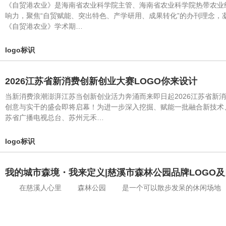
《自贸港农业》是海南省农业科学院主管、海南省农业科学院热带农业
响力，聚焦“自贸赋能、突出特色、产学研用、成果转化”的办刊理念，
《自贸港农业》学术期…
logo标识
2026江苏省新消费创新创业大赛LOGO你来设计
当新消费浪潮澎湃江苏当创新创业活力奔涌而来即日起2026江苏省新
创意与实干的盛会即将启幕！为进一步深入挖掘、赋能一批融合新技术
苏省广播电视总台、苏州元禾…
logo标识
我的城市森境・我来定义|慈溪市森林公园品牌LOGO
在慈溪人心里 森林公园 是一个可以散步发呆的休闲场地 