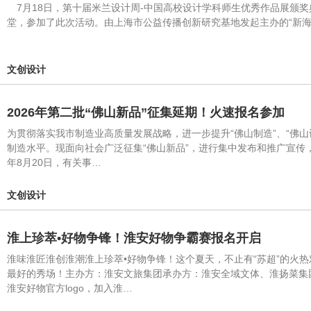
7月18日，第十届米兰设计周-中国高校设计学科师生优秀作品展颁奖
堂，参加了此次活动。由上海市公益传播创新研究基地发起主办的“新
文创设计
2026年第二批“佛山新品”征集延期！火速报名参加
为贯彻落实我市制造业高质量发展战略，进一步提升“佛山制造”、“佛
制造水平。现面向社会广泛征集“佛山新品”，进行集中发布和推广宣传
年8月20日，有关事…
文创设计
淮上珍萃•好物争锋！淮安好物争霸赛报名开启
淮味淮匠淮创淮潮淮上珍萃•好物争锋！这个夏天，不止有“苏超”的火
最好的秀场！主办方：淮安文旅集团承办方：淮安全域文体、淮扬菜集团.png图片
淮安好物官方logo，加入淮…