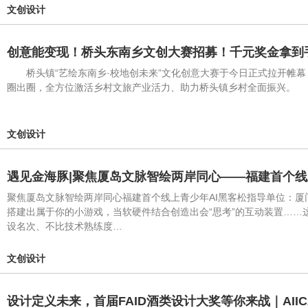
文创设计
创意能变现！桥头东南乡文创大赛招募！千元奖金拿到
桥头镇“艺绘东南乡·校地创未来”文化创意大赛于今日正式拉开帷幕
圈出圈，全方位激活乡村文旅产业活力、助力桥头镇乡村全面振兴。
文创设计
遇见金海豚|聚焦厦岛文脉智绘两岸同心——福建首个线
聚焦厦岛文脉智绘两岸同心福建首个线上青少年AI黑客松指导单位：厦门金海
搭建出属于你的小游戏，当软硬件结合创造出会“思考”的互动装置……这
设名次、不比技术熟练度…
文创设计
设计定义未来，首届FAID酒类设计大奖等你来战｜AIIC2